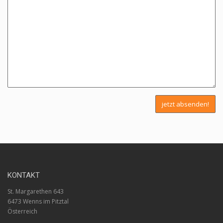
KONTAKT
St. Margarethen 643
6473 Wenns im Pitztal
Österreich