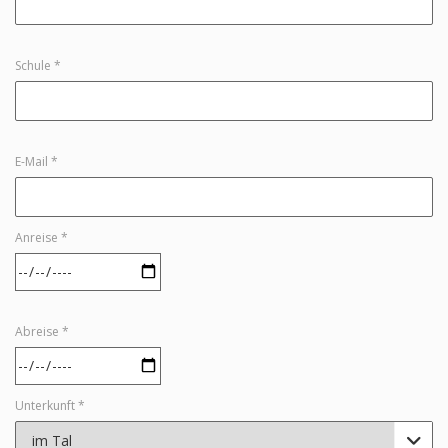
Schule *
E-Mail *
Anreise *
Abreise *
Unterkunft *
