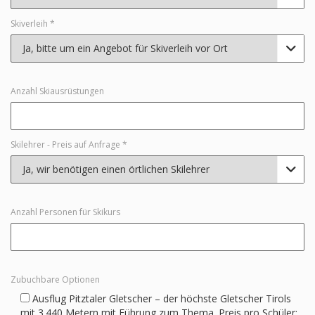
Skiverleih *

Anzahl Skiausrüstungen
Skilehrer - Preis auf Anfrage *

Anzahl Personen für Skikurs
Zubuchbare Optionen
Ausflug Pitztaler Gletscher – der höchste Gletscher Tirols
mit 3.440 Metern mit Führung zum Thema. Preis pro Schüler: