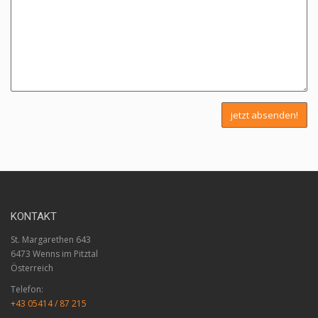
KONTAKT
St. Margarethen 643
6473 Wenns im Pitztal
Österreich
Telefon:
+43 05414 / 87 215