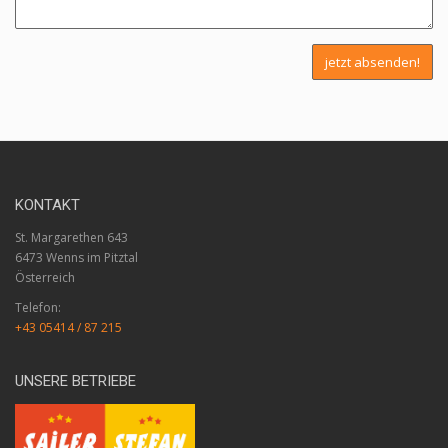
KONTAKT
St. Margarethen 643
6473 Wenns im Pitztal
Österreich
Telefon:
+43 05414 / 87 215
UNSERE BETRIEBE