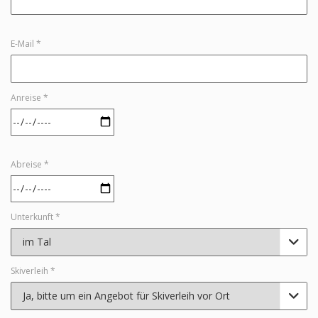
E-Mail *
Anreise *
Abreise *
Unterkunft *

Skiverleih *
