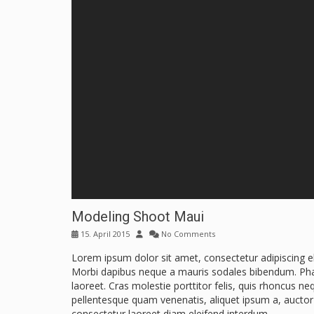
Modeling Shoot Maui
15. April 2015
No Comments
Lorem ipsum dolor sit amet, consectetur adipiscing 
Morbi dapibus neque a mauris sodales bibendum. Phase
laoreet. Cras molestie porttitor felis, quis rhoncus n
pellentesque quam venenatis, aliquet ipsum a, auctor 
consectetur laoreet diam eleifend interdum.