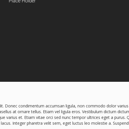
elit. Donec condimentum accumsan ligula, non commodo dolor varius 
llus at ornare tellus. Etiam vel ligula eros. Vestibulum dictum dictu
eque varius et. Etiam vitae orci sed nunc tempor ultrices eget a purus.
lacus. Integer pharetra velit sem, eget luctus leo molestie a. Suspend