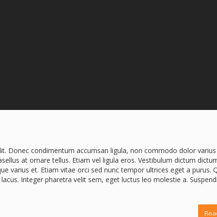
elit. Donec condimentum accumsan ligula, non commodo dolor varius 
llus at ornare tellus. Etiam vel ligula eros. Vestibulum dictum dictu
eque varius et. Etiam vitae orci sed nunc tempor ultrices eget a purus.
lacus. Integer pharetra velit sem, eget luctus leo molestie a. Suspend
Rea