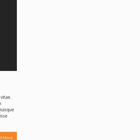
vitae.
m
 Quisque
isse
d More