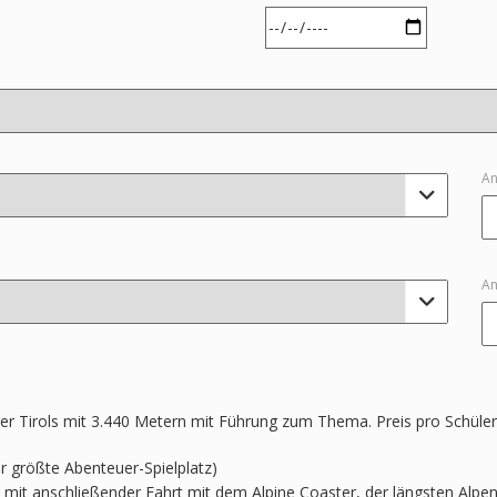
An

An

her Tirols mit 3.440 Metern mit Führung zum Thema. Preis pro Schüler
er größte Abenteuer-Spielplatz)
mit anschließender Fahrt mit dem Alpine Coaster, der längsten Alpe